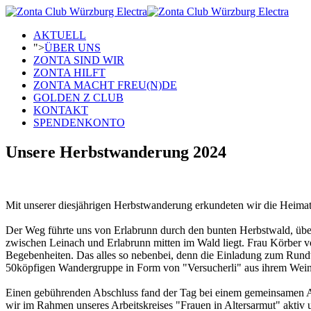
AKTUELL
">
ÜBER UNS
ZONTA SIND WIR
ZONTA HILFT
ZONTA MACHT FREU(N)DE
GOLDEN Z CLUB
KONTAKT
SPENDENKONTO
Unsere Herbstwanderung 2024
Mit unserer diesjährigen Herbstwanderung erkundeten wir die Heimat
Der Weg führte uns von Erlabrunn durch den bunten Herbstwald, über
zwischen Leinach und Erlabrunn mitten im Wald liegt. Frau Körber v
Begebenheiten. Das alles so nebenbei, denn die Einladung zum Rund
50köpfigen Wandergruppe in Form von "Versucherli" aus ihrem Wein
Einen gebührenden Abschluss fand der Tag bei einem gemeinsamen Ab
wir im Rahmen unseres Arbeitskreises "Frauen in Altersarmut" aktiv u