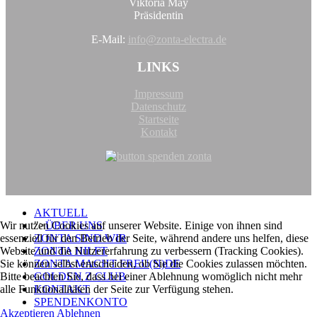
Viktoria May
Präsidentin
E-Mail:
info@zonta-electra.de
LINKS
Impressum
Datenschutz
Startseite
Kontakt
AKTUELL
Wir nutzen Cookies auf unserer Website. Einige von ihnen sind
">
ÜBER UNS
essenziell für den Betrieb der Seite, während andere uns helfen, diese
ZONTA SIND WIR
Website und die Nutzererfahrung zu verbessern (Tracking Cookies).
ZONTA HILFT
Sie können selbst entscheiden, ob Sie die Cookies zulassen möchten.
ZONTA MACHT FREU(N)DE
Bitte beachten Sie, dass bei einer Ablehnung womöglich nicht mehr
GOLDEN Z CLUB
alle Funktionalitäten der Seite zur Verfügung stehen.
KONTAKT
SPENDENKONTO
Akzeptieren
Ablehnen